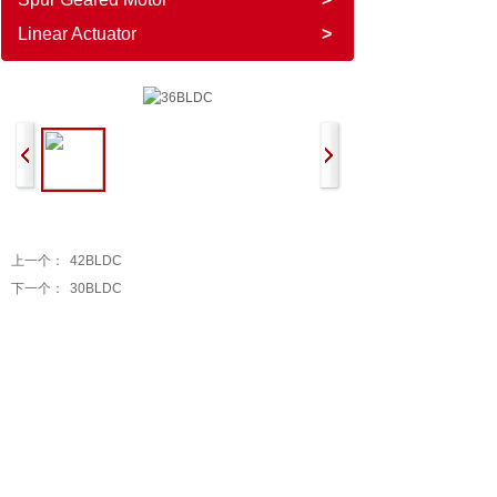
Linear Actuator
>
36BLDC
上一个：
42BLDC
下一个：
30BLDC